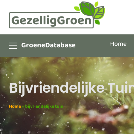
Home
GroeneDatabase
Bijvriendelijke Tui
Home
»
bijvriendelijke tuin