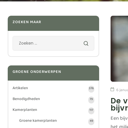
ZOEKEN MAAR
GROENE ONDERWERPEN
Artikelen
376
6 janu
Benodigdheden
De 
79
bijv
Kamerplanten
117
Een bijv
Groene kamerplanten
49