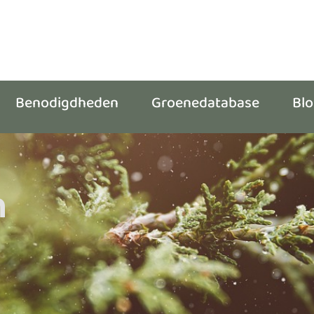
Benodigdheden
Groenedatabase
Bl
n