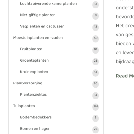
het mil
Luchtzuiverende kamerplanten
12
onderste
Niet-giftige planten
bevorde
8
Het cre
Vetplanten en cactussen
12
van ges
Moestuinplanten en -zaden
59
bieden 
Fruitplanten
10
en leven
bijdraa
Groenteplanten
28
Kruidenplanten
14
Read M
Plantverzorging
30
Plantenziektes
12
Tuinplanten
141
Bodembedekkers
3
Bomen en hagen
25