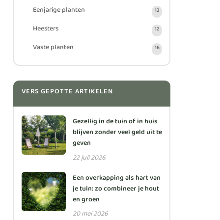
Eenjarige planten
13
Heesters
12
Vaste planten
16
VERS GEPOTTE ARTIKELEN
Gezellig in de tuin of in huis
blijven zonder veel geld uit te
geven
22 juli 2026
Een overkapping als hart van
je tuin: zo combineer je hout
en groen
20 mei 2026