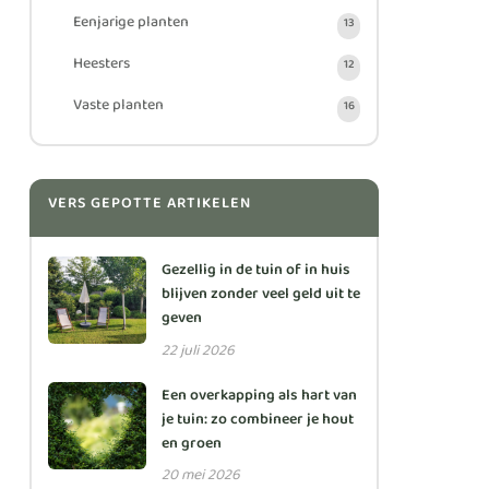
Eenjarige planten
13
Heesters
12
Vaste planten
16
VERS GEPOTTE ARTIKELEN
Gezellig in de tuin of in huis
blijven zonder veel geld uit te
geven
22 juli 2026
Een overkapping als hart van
je tuin: zo combineer je hout
en groen
20 mei 2026