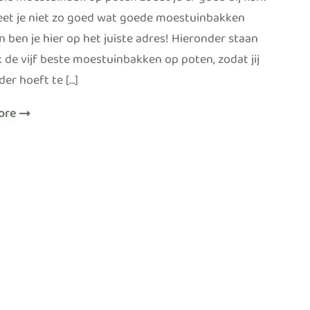
ie moestuinbak op poten zodat je er goed bij kan?
et je niet zo goed wat goede moestuinbakken
n ben je hier op het juiste adres! Hieronder staan
k de vijf beste moestuinbakken op poten, zodat jij
der hoeft te […]
ore