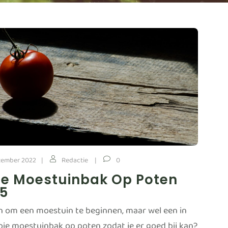
tember 2022
Redactie
0
te Moestuinbak Op Poten
 5
n om een moestuin te beginnen, maar wel een in