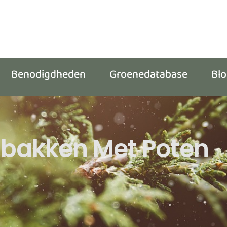
Benodigdheden
Groenedatabase
Bl
nbakken Met Poten