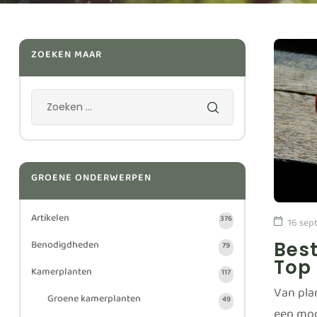
ZOEKEN MAAR
GROENE ONDERWERPEN
Artikelen
376
16 sep
Benodigdheden
Bes
79
Top
Kamerplanten
117
Van pla
Groene kamerplanten
49