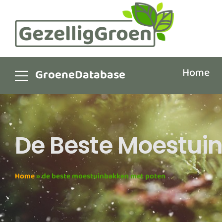
Home
GroeneDatabase
De Beste Moestui
Home
»
de beste moestuinbakken met poten