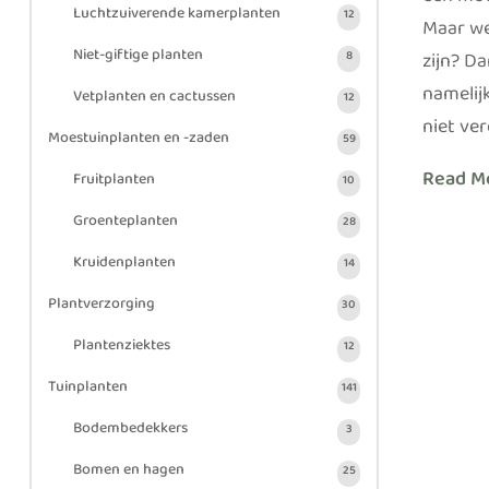
een moo
Luchtzuiverende kamerplanten
12
Maar we
Niet-giftige planten
zijn? Da
8
namelij
Vetplanten en cactussen
12
niet ver
Moestuinplanten en -zaden
59
Read M
Fruitplanten
10
Groenteplanten
28
Kruidenplanten
14
Plantverzorging
30
Plantenziektes
12
Tuinplanten
141
Bodembedekkers
3
Bomen en hagen
25