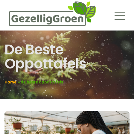
De Beste
Oppottafels
Home
»
de beste oppottafels