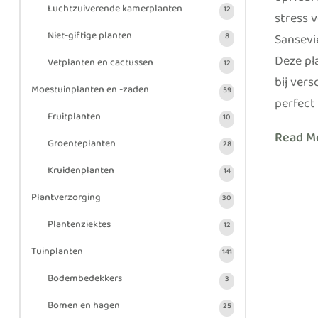
opfleur
Luchtzuiverende kamerplanten
12
stress v
Niet-giftige planten
Sansevi
8
Deze pl
Vetplanten en cactussen
12
bij ver
Moestuinplanten en -zaden
59
perfect
Fruitplanten
10
Read M
Groenteplanten
28
Kruidenplanten
14
Plantverzorging
30
Plantenziektes
12
Tuinplanten
141
Bodembedekkers
3
Bomen en hagen
25