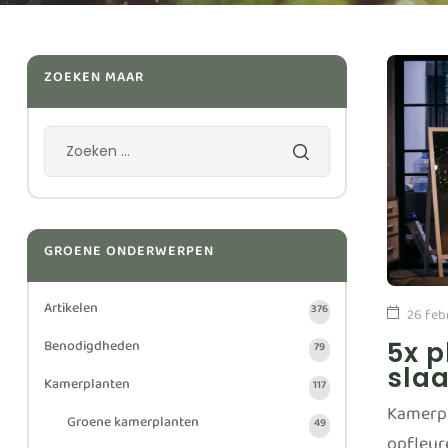
ZOEKEN MAAR
GROENE ONDERWERPEN
Artikelen
376
26 feb
Benodigdheden
5x p
79
sla
Kamerplanten
117
Kamerpl
Groene kamerplanten
49