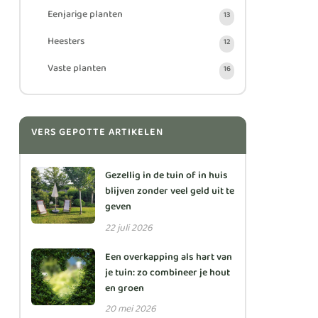
Eenjarige planten
13
Heesters
12
Vaste planten
16
VERS GEPOTTE ARTIKELEN
Gezellig in de tuin of in huis
blijven zonder veel geld uit te
geven
22 juli 2026
Een overkapping als hart van
je tuin: zo combineer je hout
en groen
20 mei 2026