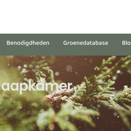
Benodigdheden
Groenedatabase
Bl
Slaapkamer