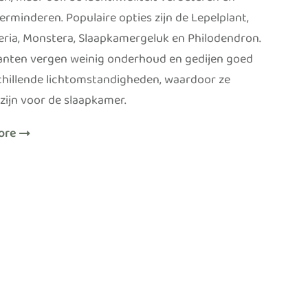
en, maar ook de luchtkwaliteit verbeteren en
erminderen. Populaire opties zijn de Lepelplant,
eria, Monstera, Slaapkamergeluk en Philodendron.
anten vergen weinig onderhoud en gedijen goed
schillende lichtomstandigheden, waardoor ze
 zijn voor de slaapkamer.
ore