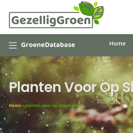
Home
GroeneDatabase
Planten Voor Op 
Home
»
planten voor op slaapkamer