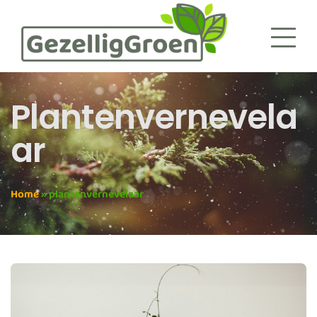
Plantenvernevela
Ar
Home
»
plantenvernevelaar