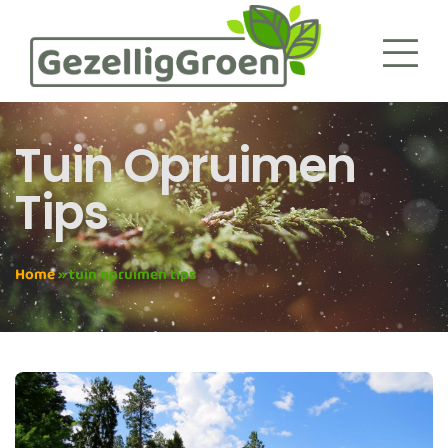
Tuin Opruimen
Tips
Home
»
tuin opruimen tips