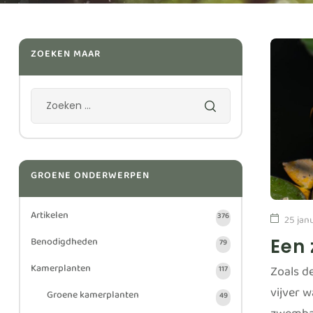
ZOEKEN MAAR
GROENE ONDERWERPEN
Artikelen
376
25 jan
Benodigdheden
Een 
79
Kamerplanten
Zoals d
117
vijver w
Groene kamerplanten
49