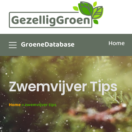
Home
GroeneDatabase
Zwemvijver Tips
Home
»
zwemvijver tips