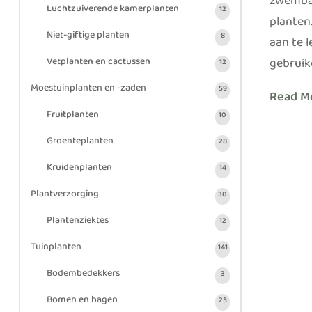
zwembad
Luchtzuiverende kamerplanten
12
planten
Niet-giftige planten
8
aan te 
gebruik
Vetplanten en cactussen
12
Moestuinplanten en -zaden
59
Read M
Fruitplanten
10
Groenteplanten
28
Kruidenplanten
14
Plantverzorging
30
Plantenziektes
12
Tuinplanten
141
Bodembedekkers
3
Bomen en hagen
25