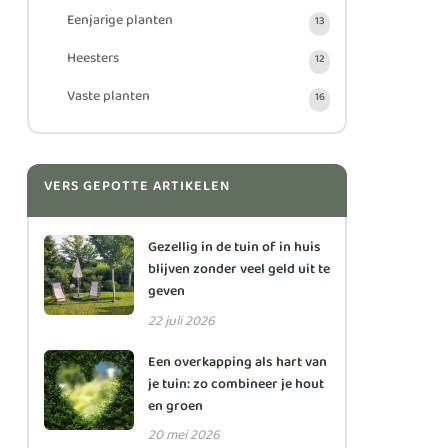
Eenjarige planten
13
Heesters
12
Vaste planten
16
VERS GEPOTTE ARTIKELEN
Gezellig in de tuin of in huis
blijven zonder veel geld uit te
geven
22 juli 2026
Een overkapping als hart van
je tuin: zo combineer je hout
en groen
20 mei 2026