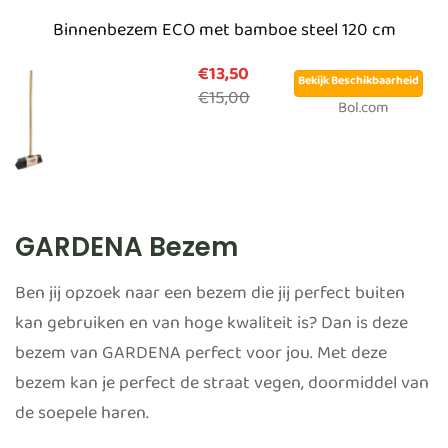
Binnenbezem ECO met bamboe steel 120 cm
€13,50
Bekijk Beschikbaarheid
€15,00
Bol.com
GARDENA Bezem
Ben jij opzoek naar een bezem die jij perfect buiten
kan gebruiken en van hoge kwaliteit is? Dan is deze
bezem van GARDENA perfect voor jou. Met deze
bezem kan je perfect de straat vegen, doormiddel van
de soepele haren.