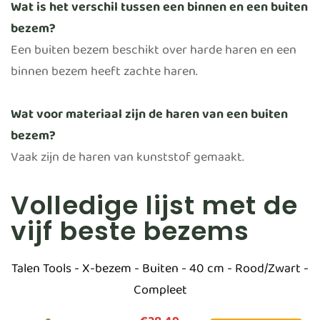
Wat is het verschil tussen een binnen en een buiten
bezem?
Een buiten bezem beschikt over harde haren en een
binnen bezem heeft zachte haren.
Wat voor materiaal zijn de haren van een buiten
bezem?
Vaak zijn de haren van kunststof gemaakt.
Volledige lijst met de
vijf beste bezems
Talen Tools - X-bezem - Buiten - 40 cm - Rood/Zwart -
Compleet