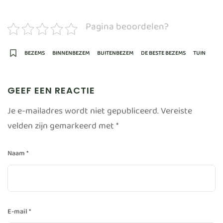
Pagina beoordelen?
BEZEMS
BINNENBEZEM
BUITENBEZEM
DE BESTE BEZEMS
TUIN
GEEF EEN REACTIE
Je e-mailadres wordt niet gepubliceerd.
Vereiste
velden zijn gemarkeerd met
*
Naam
*
E-mail
*