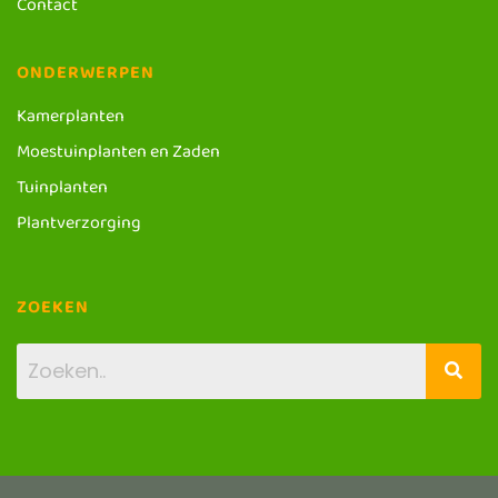
Contact
ONDERWERPEN
Kamerplanten
Moestuinplanten en Zaden
Tuinplanten
Plantverzorging
ZOEKEN