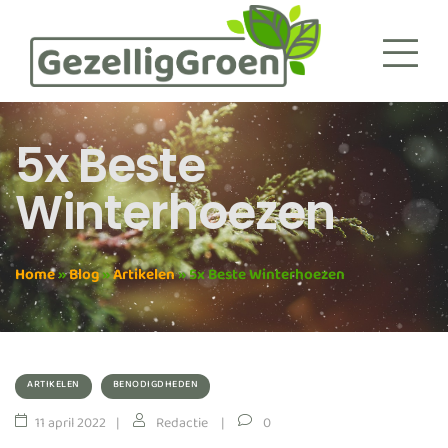
5x Beste
Winterhoezen
Home
»
Blog
»
Artikelen
»
5x Beste Winterhoezen
ARTIKELEN
BENODIGDHEDEN
11 april 2022
Redactie
0