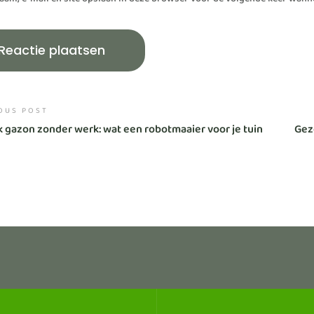
aam, e-mail en site opslaan in deze browser voor de volgende keer wannee
OUS POST
k gazon zonder werk: wat een robotmaaier voor je tuin
Geze