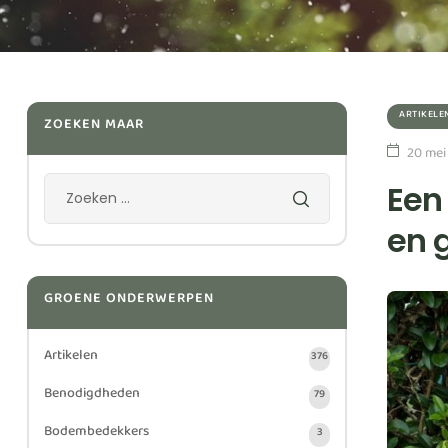
ARTIKELE
ZOEKEN MAAR
20 mei
Een
en 
GROENE ONDERWERPEN
Artikelen
376
Benodigdheden
79
Bodembedekkers
3