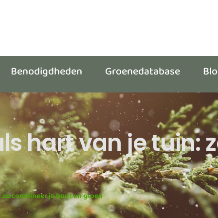
Benodigdheden
Groenedatabase
Bl
s hart van je tuin: 
n: zo combineer je hout en groen