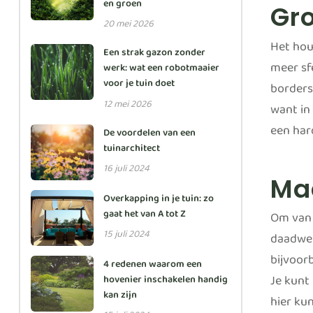
en groen
Gr
20 mei 2026
Het hou
Een strak gazon zonder
meer sf
werk: wat een robotmaaier
voor je tuin doet
borders
12 mei 2026
want in 
een har
De voordelen van een
tuinarchitect
16 juli 2024
Ma
Overkapping in je tuin: zo
gaat het van A tot Z
Om van d
15 juli 2024
daadwer
bijvoor
4 redenen waarom een
Je kunt 
hovenier inschakelen handig
kan zijn
hier kun