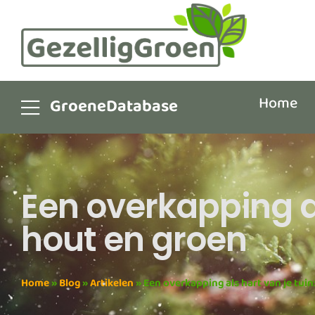
Home
GroeneDatabase
Een overkapping al
hout en groen
Home
»
Blog
»
Artikelen
»
Een overkapping als hart van je tui