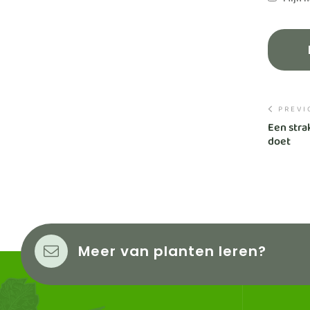
Mijn n
PREVI
Een stra
doet
Meer van planten leren?