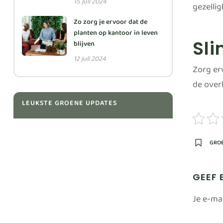
15 juli 2024
gezelli
Zo zorg je ervoor dat de
planten op kantoor in leven
Sl
blijven
12 juli 2024
Zorg er
de over
LEUKSTE GROENE UPDATES
GRO
GEEF 
Je e-ma