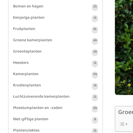
Bomen en hagen
25
Eenjarige planten
13
Fruitplanten
10
Groene kamerplanten
49
Groenteplanten
28
Heesters
12
Kamerplanten
115
Kruidenplanten
14
Luchtzuiverende kamerplanten
12
Moestuinplanten en -zaden
59
Groe
Niet-giftige planten
8
Plantenziektes
12