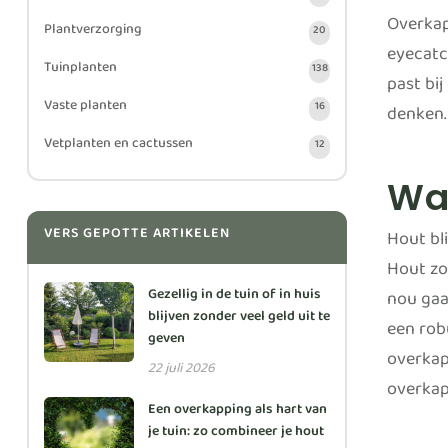
Overkapp
Plantverzorging
20
eyecatc
Tuinplanten
138
past bij
Vaste planten
16
denken.
Vetplanten en cactussen
12
Waa
VERS GEPOTTE ARTIKELEN
Hout bli
Hout zor
Gezellig in de tuin of in huis
nou gaa
blijven zonder veel geld uit te
een rob
geven
overkap
22 juli 2026
overkap
Een overkapping als hart van
je tuin: zo combineer je hout