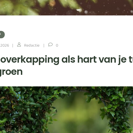
N
 2026
Redactie
0
 overkapping als hart van je t
groen