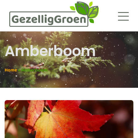
Amberboom
Home
»
Amberboom