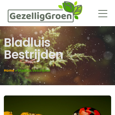
Bladluis
Bestrijden
Home
»
bladluis bestrijden