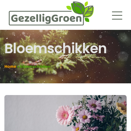
Bloemschikken
Home
»
bloemschikken