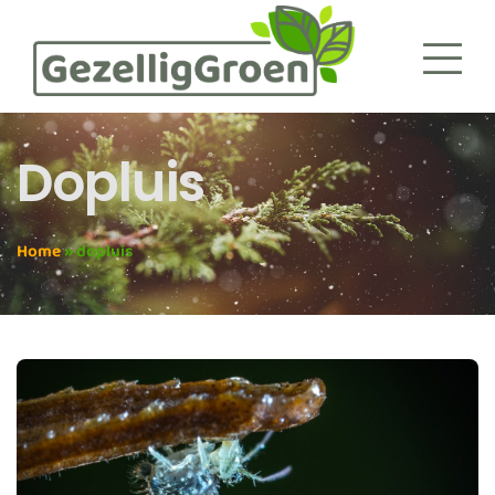
Dopluis
Home
»
dopluis