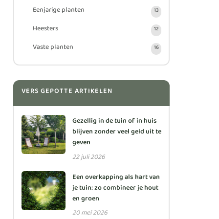
Eenjarige planten
13
Heesters
12
Vaste planten
16
VERS GEPOTTE ARTIKELEN
Gezellig in de tuin of in huis
blijven zonder veel geld uit te
geven
22 juli 2026
Een overkapping als hart van
je tuin: zo combineer je hout
en groen
20 mei 2026