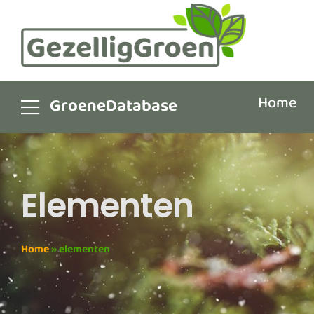
Home
GroeneDatabase
Elementen
Home
»
elementen