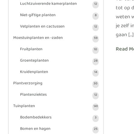
ver teru
Luchtzuiverende kamerplanten
12
tot op 
Niet-giftige planten
weten we
8
je zelf 
Vetplanten en cactussen
12
gaan […]
Moestuinplanten en -zaden
59
Read M
Fruitplanten
10
Groenteplanten
28
Kruidenplanten
14
Plantverzorging
30
Plantenziektes
12
Tuinplanten
141
Bodembedekkers
3
Bomen en hagen
25