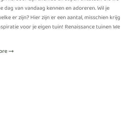
g. Hierdoor zijn thema’s en stijlen ontstaan die we
de dag van vandaag kennen en adoreren. Wil je
lke er zijn? Hier zijn er een aantal, misschien krijg
inspiratie voor je eigen tuin! Renaissance tuinen We
ore