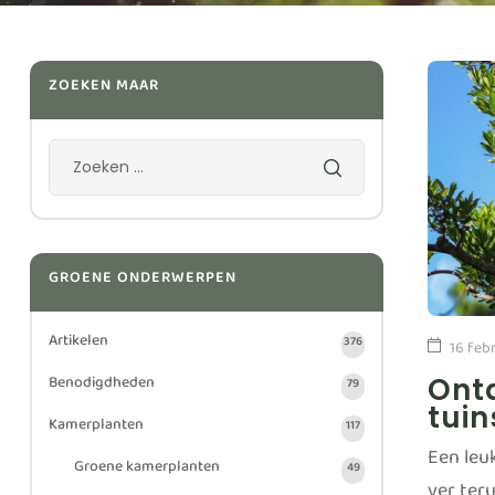
ZOEKEN MAAR
GROENE ONDERWERPEN
Artikelen
376
16 feb
Benodigdheden
Ontd
79
tuin
Kamerplanten
117
Een leuk
Groene kamerplanten
49