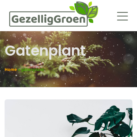
Gatenplant
Home
»
gatenplant