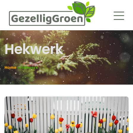
Hekwerk
Home
»
hekwerk