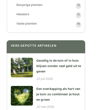
Eenjarige planten
13
Heesters
12
Vaste planten
16
VERS GEPOTTE ARTIKELEN
Gezellig in de tuin of in huis
blijven zonder veel geld uit te
geven
22 juli 2026
Een overkapping als hart van
je tuin: zo combineer je hout
en groen
20 mei 2026