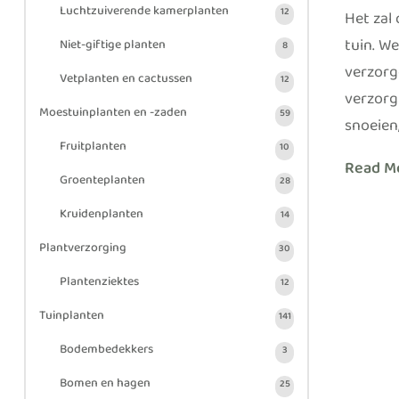
Luchtzuiverende kamerplanten
12
Het zal
tuin. W
Niet-giftige planten
8
verzorg
Vetplanten en cactussen
12
verzorg
Moestuinplanten en -zaden
59
snoeien,
Fruitplanten
10
Read M
Groenteplanten
28
Kruidenplanten
14
Plantverzorging
30
Plantenziektes
12
Tuinplanten
141
Bodembedekkers
3
Bomen en hagen
25