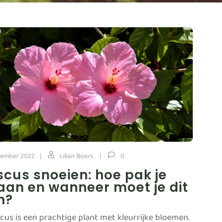
vember 2022
Lilian Boers
0
scus snoeien: hoe pak je
aan en wanneer moet je dit
n?
scus is een prachtige plant met kleurrijke bloemen.