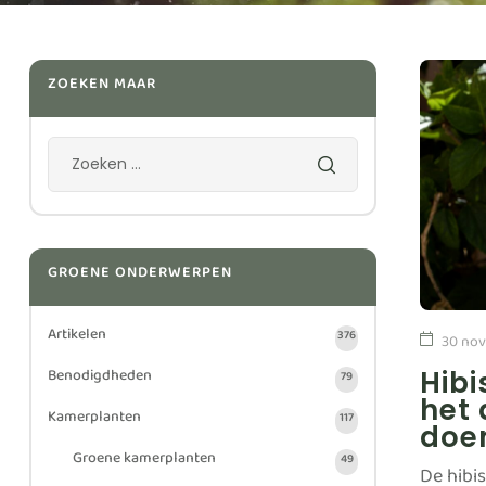
ZOEKEN MAAR
GROENE ONDERWERPEN
Artikelen
376
30 no
Benodigdheden
Hibi
79
het 
Kamerplanten
117
doe
Groene kamerplanten
49
De hibi