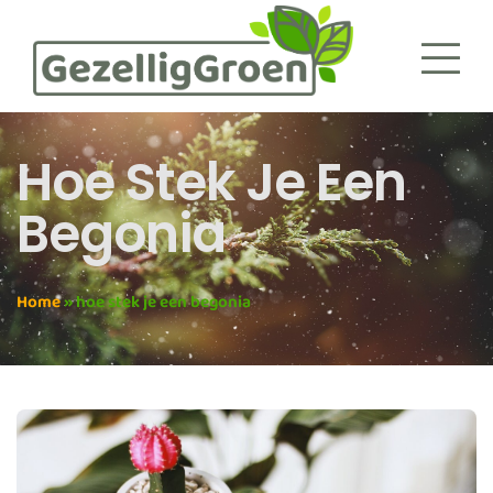
Hoe Stek Je Een
Begonia
Home
»
hoe stek je een begonia