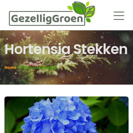
Hortensia Stekken
Home
»
Hortensia stekken