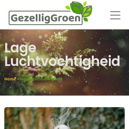
Lage
Luchtvochtigheid
Home
»
lage luchtvochtigheid