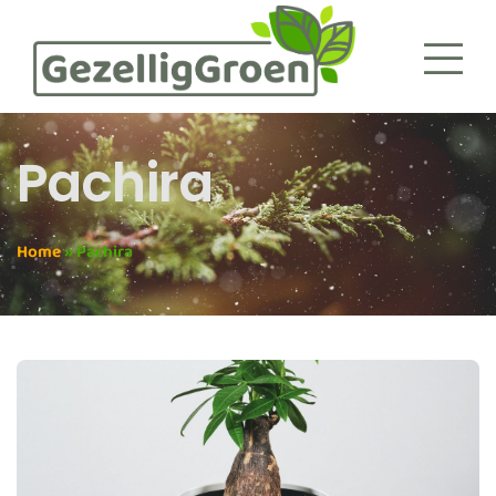
Pachira
Home
»
Pachira