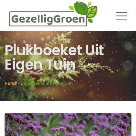
Plukboeket Uit
Eigen Tuin
Home
»
plukboeket uit eigen tuin