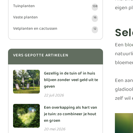
Hierond
Tuinplanten
eigen p
138
Vaste planten
16
Se
Vetplanten en cactussen
12
Een
blo
natuurli
VERS GEPOTTE ARTIKELEN
bloemen
Gezellig in de tuin of in huis
Een aan
blijven zonder veel geld uit te
geven
gladioo
22 juli 2026
zelf wil
Een overkapping als hart van
je tuin: zo combineer je hout
en groen
20 mei 2026