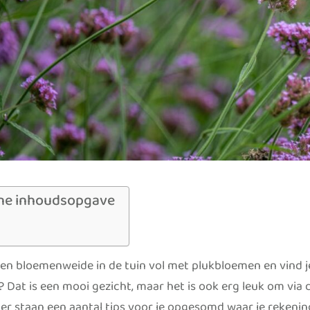
ne inhoudsopgave
een bloemenweide in de tuin vol met plukbloemen en vind je
? Dat is een mooi gezicht, maar het is ook erg leuk om via