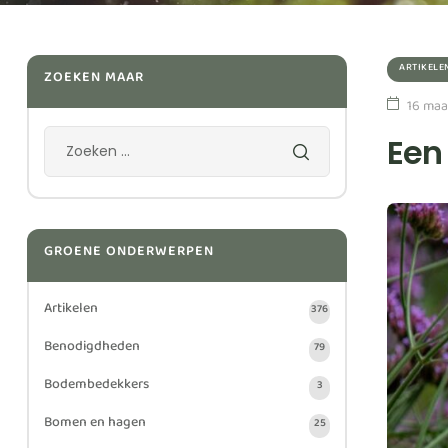
ARTIKELE
ZOEKEN MAAR
16 maa
Een
GROENE ONDERWERPEN
Artikelen
376
Benodigdheden
79
Bodembedekkers
3
Bomen en hagen
25