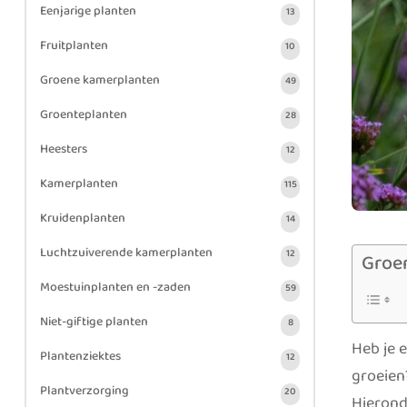
Eenjarige planten
13
Fruitplanten
10
Groene kamerplanten
49
Groenteplanten
28
Heesters
12
Kamerplanten
115
Kruidenplanten
14
Luchtzuiverende kamerplanten
12
Groe
Moestuinplanten en -zaden
59
Niet-giftige planten
8
Heb je 
Plantenziektes
12
groeien
Plantverzorging
20