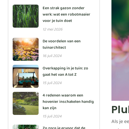
Een strak gazon zonder
werk: wat een robotmaaier
voor je tuin doet
12 mei 2026
De voordelen van een
tuinarchitect
16 juli 2024
Overkapping in je tuin: zo
gaat het van A tot Z
15 juli 2024
4 redenen waarom een
hovenier inschakelen handig
Pl
kan zijn
15 juli 2024
Als je e