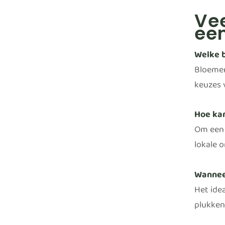
Vee
een
Welke b
Bloemen
keuzes 
Hoe kan
Om een 
lokale 
Wannee
Het ide
plukken