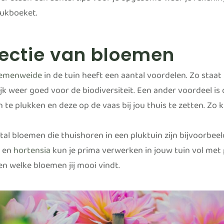
er staan een aantal tips voor je opgesomd waar je reken
lukboeket.
lectie van bloemen
emenweide
in de tuin heeft een aantal voordelen. Zo staat h
jk weer goed voor de biodiversiteit. Een ander voordeel is 
 te plukken en deze op de vaas bij jou thuis te zetten. Zo 
tal bloemen die thuishoren in een pluktuin zijn bijvoorbeel
l en
hortensia
kun je prima verwerken in jouw tuin vol met 
 en welke bloemen jij mooi vindt.