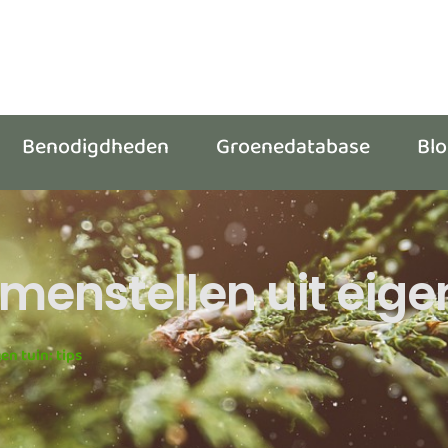
Benodigdheden
Groenedatabase
Bl
enstellen uit eigen 
en tuin: tips