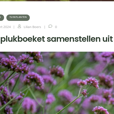
N
TUINPLANTEN
rt 2024
Lilian Boers
0
 plukboeket samenstellen uit 