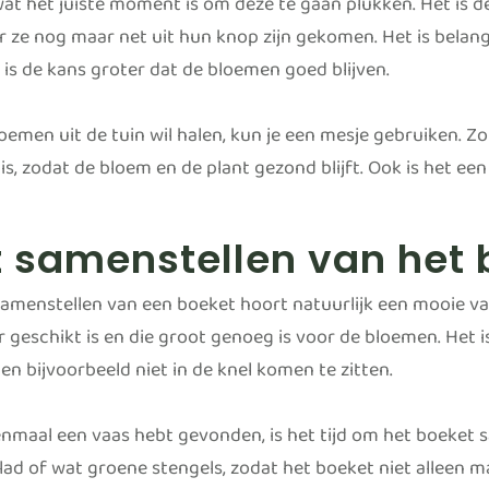
at het juiste moment is om deze te gaan plukken. Het is d
 ze nog maar net uit hun knop zijn gekomen. Het is belangr
 is de kans groter dat de bloemen goed blijven.
loemen uit de tuin wil halen, kun je een mesje gebruiken. Z
s, zodat de bloem en de plant gezond blijft. Ook is het ee
 samenstellen van het 
 samenstellen van een boeket hoort natuurlijk een mooie v
r geschikt is en die groot genoeg is voor de bloemen. Het 
en bijvoorbeeld niet in de knel komen te zitten.
eenmaal een vaas hebt gevonden, is het tijd om het boeket s
lad of wat groene stengels, zodat het boeket niet alleen 