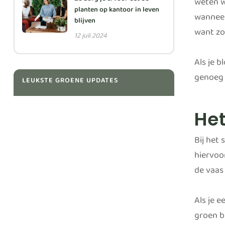
Zo zorg je ervoor dat de
weten w
planten op kantoor in leven
wanneer
blijven
want zo
12 juli 2024
Als je b
genoeg i
LEUKSTE GROENE UPDATES
Het
Bij het
hiervoo
de vaas 
Als je 
groen b