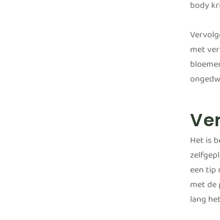
body kri
Vervolg
met ver
bloemen 
ongedwo
Ver
Het is 
zelfgep
een tip
met de 
lang het