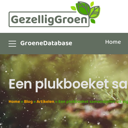
Home
GroeneDatabase
Een plukboeket sam
Home
»
Blog
»
Artikelen
»
Een plukboeket samenstellen uit eig