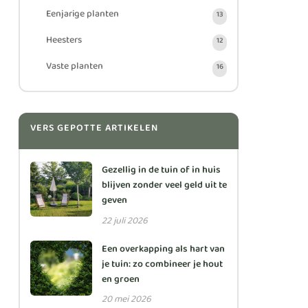
Eenjarige planten
13
Heesters
12
Vaste planten
16
VERS GEPOTTE ARTIKELEN
Gezellig in de tuin of in huis
blijven zonder veel geld uit te
geven
22 juli 2026
Een overkapping als hart van
je tuin: zo combineer je hout
en groen
20 mei 2026