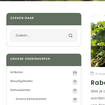
ZOEKEN MAAR
GROENE ONDERWERPEN
Artikelen
376
8 nove
Benodigdheden
Rab
79
Kamerplanten
Wist je
117
worden?
Groene kamerplanten
49