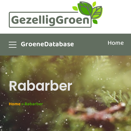
Home
GroeneDatabase
Rabarber
Home
»
Rabarber