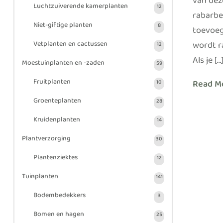
van deze
Luchtzuiverende kamerplanten
12
rabarbe
Niet-giftige planten
8
toevoeg
wordt r
Vetplanten en cactussen
12
Als je […
Moestuinplanten en -zaden
59
Fruitplanten
Read M
10
Groenteplanten
28
Kruidenplanten
14
Plantverzorging
30
Plantenziektes
12
Tuinplanten
141
Bodembedekkers
3
Bomen en hagen
25