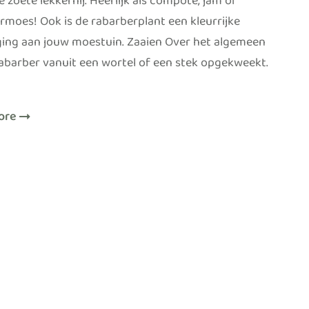
 zoete lekkernij. Heerlijk als compote, jam of
rmoes! Ook is de rabarberplant een kleurrijke
ing aan jouw moestuin. Zaaien Over het algemeen
abarber vanuit een wortel of een stek opgekweekt.
]
ore