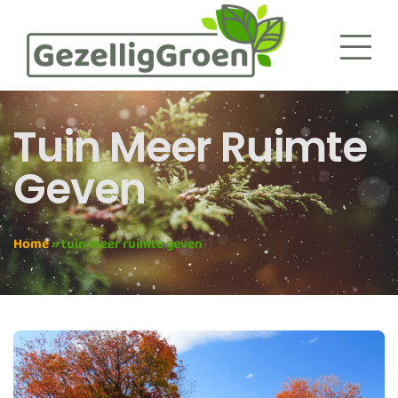
Tuin Meer Ruimte
Geven
Home
»
tuin meer ruimte geven