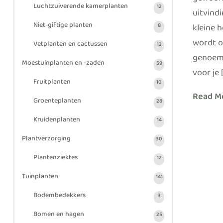
gewoon 
Luchtzuiverende kamerplanten
12
uitvindi
Niet-giftige planten
kleine 
8
wordt o
Vetplanten en cactussen
12
genoemd
Moestuinplanten en -zaden
59
voor je 
Fruitplanten
10
Read M
Groenteplanten
28
Kruidenplanten
14
Plantverzorging
30
Plantenziektes
12
Tuinplanten
141
Bodembedekkers
3
Bomen en hagen
25