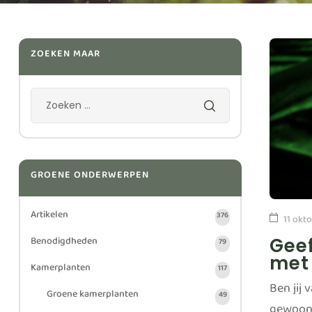
ZOEKEN MAAR
GROENE ONDERWERPEN
Artikelen
376
11 okt
Benodigdheden
Geef
79
met 
Kamerplanten
117
Ben jij 
Groene kamerplanten
49