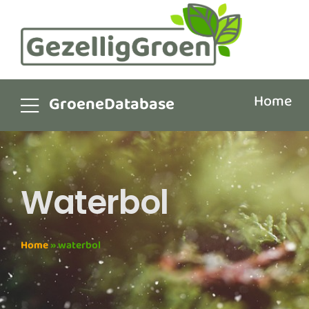
Home
GroeneDatabase
Waterbol
Home
»
waterbol