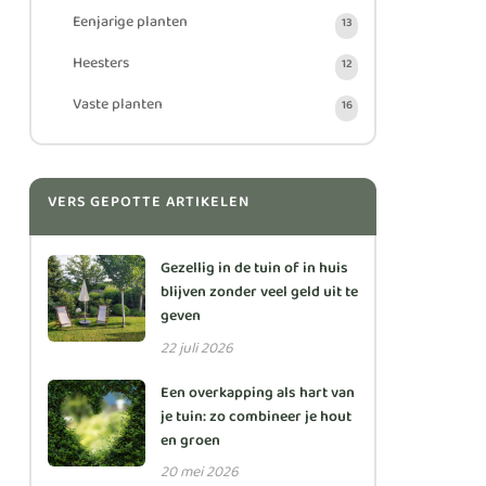
Eenjarige planten
13
Heesters
12
Vaste planten
16
VERS GEPOTTE ARTIKELEN
Gezellig in de tuin of in huis
blijven zonder veel geld uit te
geven
22 juli 2026
Een overkapping als hart van
je tuin: zo combineer je hout
en groen
20 mei 2026