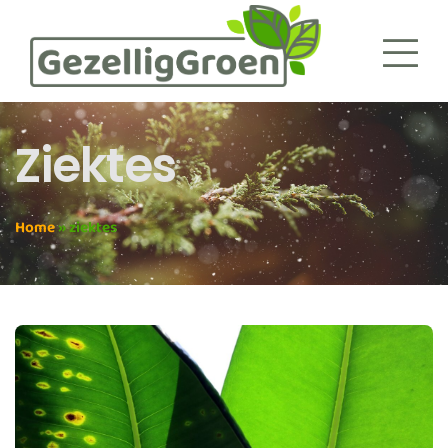
Ziektes
Home
»
ziektes