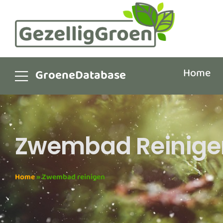
Home
GroeneDatabase
Zwembad Reinige
Home
»
Zwembad reinigen