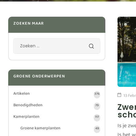
ZOEKEN MAAR
GROENE ONDERWERPEN
Artikelen
376
13 feb
Benodigdheden
Zwe
79
sch
Kamerplanten
117
Is je z
Groene kamerplanten
49