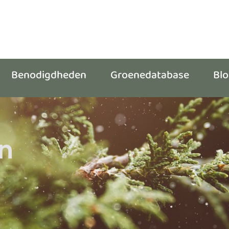
Benodigdheden
Groenedatabase
Bl
n