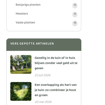
Eenjarige planten
13
Heesters
12
Vaste planten
16
VERS GEPOTTE ARTIKELEN
Gezellig in de tuin of in huis
blijven zonder veel geld uit te
geven
22 juli 2026
Een overkapping als hart van
je tuin: zo combineer je hout
en groen
20 mei 2026