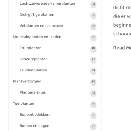
Is het 
Luchtzuiverende kamerplanten
12
dicht d
Niet-giftige planten
die er 
8
beginne
Vetplanten en cactussen
12
schoonm
Moestuinplanten en -zaden
59
Read M
Fruitplanten
10
Groenteplanten
28
Kruidenplanten
14
Plantverzorging
30
Plantenziektes
12
Tuinplanten
141
Bodembedekkers
3
Bomen en hagen
25