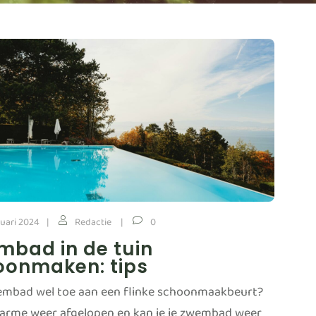
ruari 2024
Redactie
0
mbad in de tuin
oonmaken: tips
wembad wel toe aan een flinke schoonmaakbeurt?