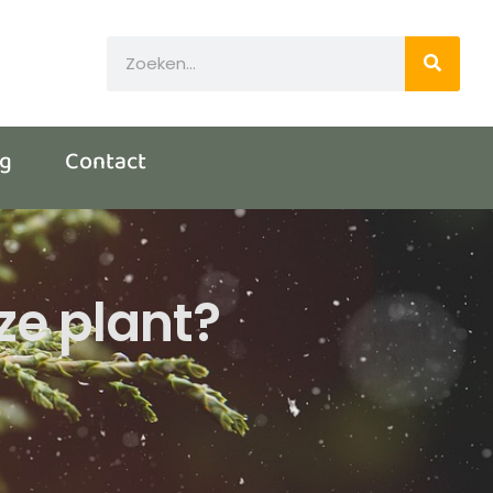
og
Contact
ze plant?