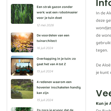
Inf
Een strak gazon zonder
In de Al
werk: wat een robotmaaier
voor je tuin doet
deze gel
12 mei 2026
wondjes
de wond
De voordelen van een
tuinarchitect
gebruikt
16 juli 2024
tegen.
Overkapping in je tuin: zo
De Aloë 
gaat het van A tot Z
15 juli 2024
je kunt
4 redenen waarom een
hovenier inschakelen handig
Ve
kan zijn
15 juli 2024
Kun je 