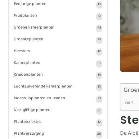
Eenjarige planten
13
Fruitplanten
10
Groene kamerplanten
49
Groenteplanten
28
Heesters
12
Kamerplanten
115
Kruidenplanten
14
Luchtzuiverende kamerplanten
12
Groe
Moestuinplanten en -zaden
59
Niet-giftige planten
8
Ste
Plantenziektes
12
De Aloë 
Plantverzorging
20