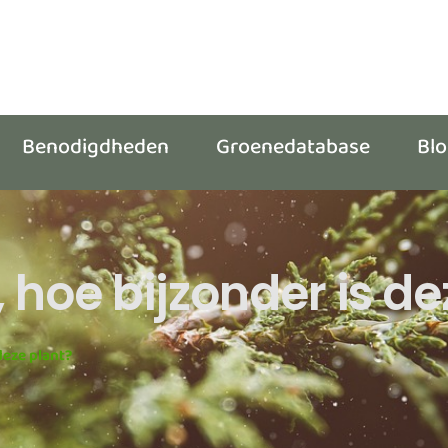
Benodigdheden
Groenedatabase
Bl
 hoe bijzonder is de
deze plant?