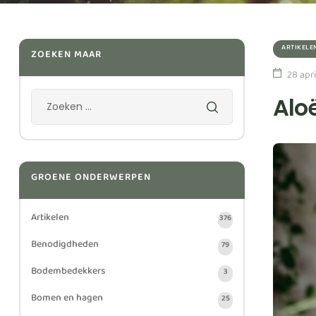
ARTIKELE
ZOEKEN MAAR
28 apri
Alo
GROENE ONDERWERPEN
Artikelen
376
Benodigdheden
79
Bodembedekkers
3
Bomen en hagen
25