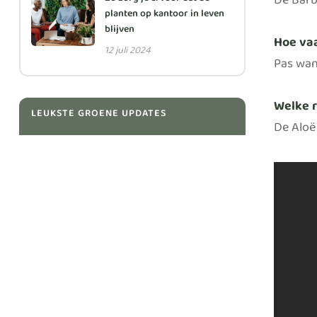
De Barba
Zo zorg je ervoor dat de
planten op kantoor in leven
blijven
Hoe vaa
12 juli 2024
Pas wan
Welke r
LEUKSTE GROENE UPDATES
De Aloë