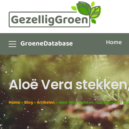
Home
GroeneDatabase
Aloë Vera stekken,
Home
»
Blog
»
Artikelen
»
Aloë Vera stekken, hoe bijzonder is 