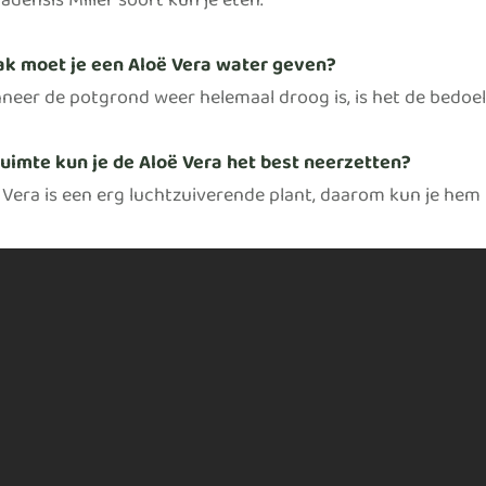
densis Miller soort kun je eten.
k moet je een Aloë Vera water geven?
neer de potgrond weer helemaal droog is, is het de bedoel
uimte kun je de Aloë Vera het best neerzetten?
 Vera is een erg luchtzuiverende plant, daarom kun je hem 