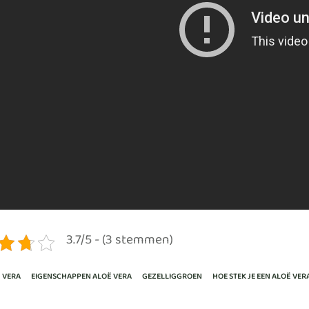
3.7/5 - (3 stemmen)
 VERA
EIGENSCHAPPEN ALOË VERA
GEZELLIGGROEN
HOE STEK JE EEN ALOË VER