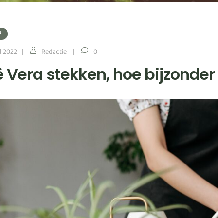
N
l 2022
Redactie
0
ë Vera stekken, hoe bijzonder 