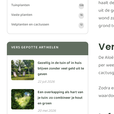
haalt de
Tuinplanten
138
uit de 
Vaste planten
16
wond za
Vetplanten en cactussen
grond t
12
Ve
VERS GEPOTTE ARTIKELEN
De Aloë 
Gezellig in de tuin of in huis
per wee
blijven zonder veel geld uit te
cactusg
geven
22 juli 2026
Zodra er
Een overkapping als hart van
waardoo
je tuin: zo combineer je hout
en groen
20 mei 2026