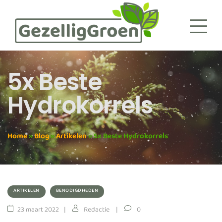
5x Beste
Hydrokorrels
Home
»
Blog
»
Artikelen
»
5x Beste Hydrokorrels
ARTIKELEN
BENODIGDHEDEN
23 maart 2022
Redactie
0