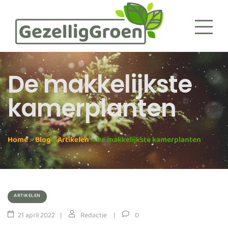
De makkelijkste
kamerplanten
Home
»
Blog
»
Artikelen
»
De makkelijkste kamerplanten
ARTIKELEN
21 april 2022
Redactie
0