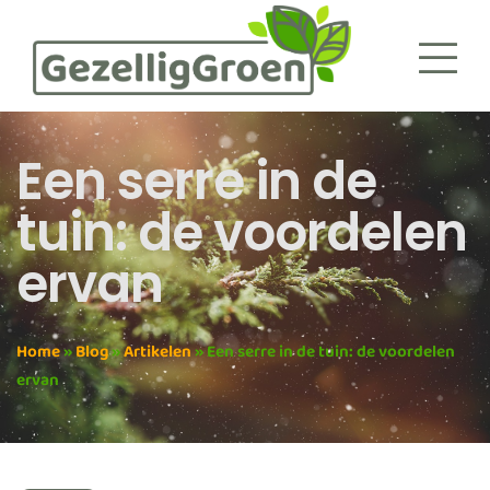
Een serre in de
tuin: de voordelen
ervan
Home
»
Blog
»
Artikelen
»
Een serre in de tuin: de voordelen
ervan