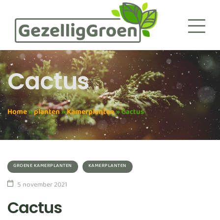
Cactus
Home
»
planten
»
Kamerplanten
»
Cactus
GROENE KAMERPLANTEN
KAMERPLANTEN
5 november 2021
Cactus