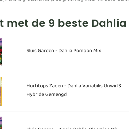
 zijn snelle groeiers. Als je de groei nog meer wil bevorde
st met de 9 beste Dahli
Sluis Garden - Dahlia Pompon Mix
Hortitops Zaden - Dahlia Variabilis Unwin'S
Hybride Gemengd