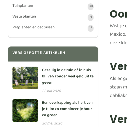
Tuinplanten
138
Oo
Vaste planten
16
Wist je 
Vetplanten en cactussen
12
Mexico.
deze kle
VERS GEPOTTE ARTIKELEN
Ve
Gezellig in de tuin of in huis
blijven zonder veel geld uit te
Als er g
geven
staan m
22 juli 2026
dahliakn
Een overkapping als hart van
je tuin: zo combineer je hout
en groen
Ve
20 mei 2026