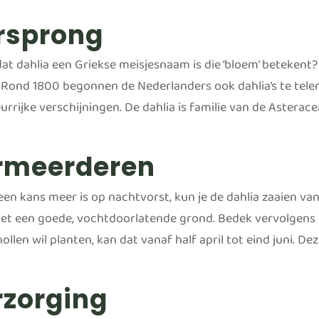
rsprong
dat dahlia een Griekse meisjesnaam is die ‘bloem’ betekent?
 Rond 1800 begonnen de Nederlanders ook dahlia’s te telen
urrijke verschijningen. De dahlia is familie van de Asterace
rmeerderen
een kans meer is op nachtvorst, kun je de dahlia zaaien va
et een goede, vochtdoorlatende grond. Bedek vervolgens d
ollen wil planten, kan dat vanaf half april tot eind juni. 
rzorging