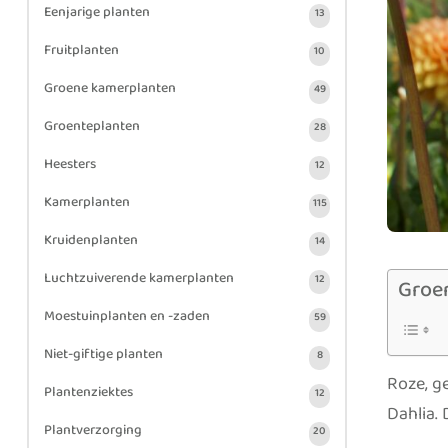
Eenjarige planten
13
Fruitplanten
10
Groene kamerplanten
49
Groenteplanten
28
Heesters
12
Kamerplanten
115
Kruidenplanten
14
Luchtzuiverende kamerplanten
12
Groe
Moestuinplanten en -zaden
59
Niet-giftige planten
8
Roze, ge
Plantenziektes
12
Dahlia. 
Plantverzorging
20