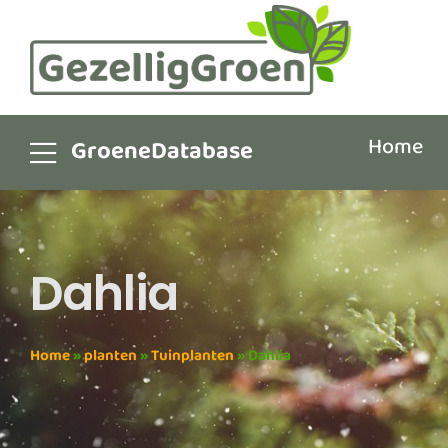
Home
GroeneDatabase
Dahlia
Home
»
planten
»
Tuinplanten
»
Dahlia