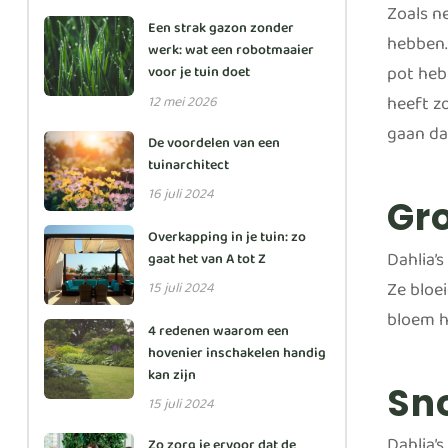
Zoals ne
Een strak gazon zonder
hebben. 
werk: wat een robotmaaier
pot heb
voor je tuin doet
heeft z
12 mei 2026
gaan da
De voordelen van een
tuinarchitect
16 juli 2024
Gro
Overkapping in je tuin: zo
Dahlia’s
gaat het van A tot Z
Ze bloei
15 juli 2024
bloem h
4 redenen waarom een
hovenier inschakelen handig
kan zijn
Sn
15 juli 2024