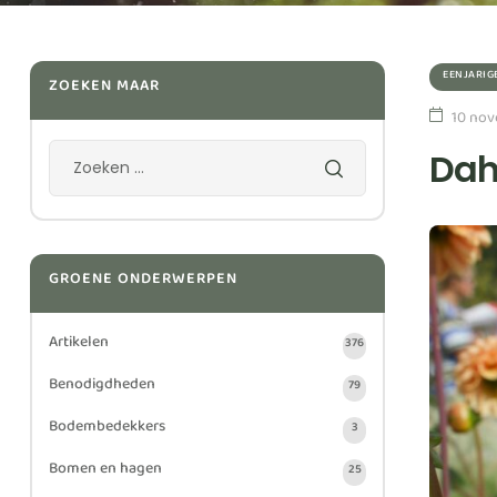
EENJARIG
ZOEKEN MAAR
10 nov
Dah
GROENE ONDERWERPEN
Artikelen
376
Benodigdheden
79
Bodembedekkers
3
Bomen en hagen
25