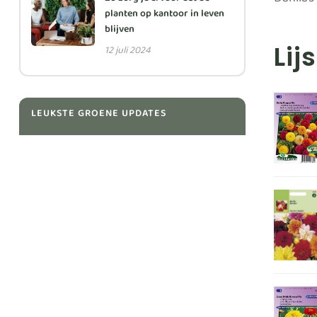
Dahlia’s
Zo zorg je ervoor dat de
planten op kantoor in leven
blijven
Lij
12 juli 2024
LEUKSTE GROENE UPDATES