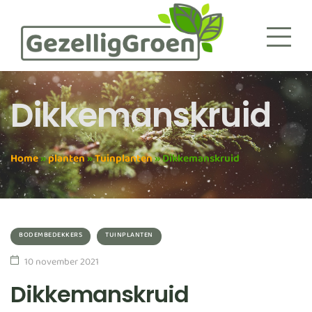
Dikkemanskruid
Home
»
planten
»
Tuinplanten
»
Dikkemanskruid
BODEMBEDEKKERS
TUINPLANTEN
10 november 2021
Dikkemanskruid