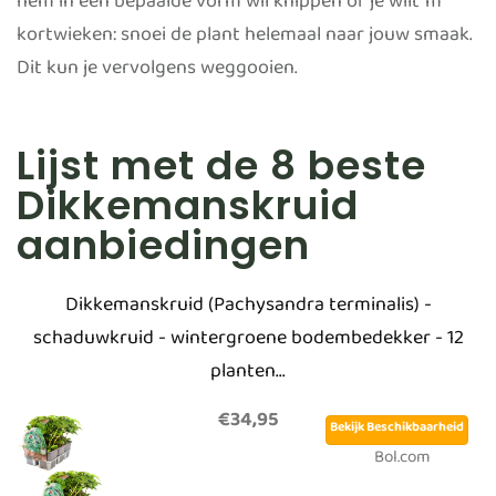
hem in een bepaalde vorm wil knippen of je wilt ‘m
kortwieken: snoei de plant helemaal naar jouw smaak.
Dit kun je vervolgens weggooien.
Lijst met de 8 beste
Dikkemanskruid
aanbiedingen
Dikkemanskruid (Pachysandra terminalis) -
schaduwkruid - wintergroene bodembedekker - 12
planten...
€34,95
Bekijk Beschikbaarheid
Bol.com