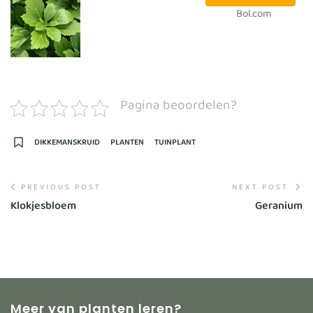
Bol.com
Pagina beoordelen?
DIKKEMANSKRUID
PLANTEN
TUINPLANT
PREVIOUS POST
NEXT POST
Klokjesbloem
Geranium
Meer van planten leren?