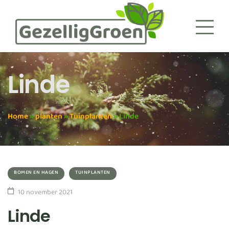
Linde
Home
»
planten
»
Tuinplanten
»
Linde
BOMEN EN HAGEN
TUINPLANTEN
10 november 2021
Linde