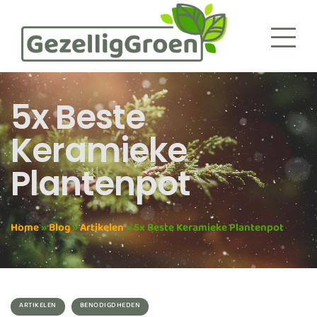
5x Beste
Keramieke
Plantenpot
Home
»
Blog
»
Artikelen
»
5x Beste Keramieke Plantenpot
ARTIKELEN
BENODIGDHEDEN