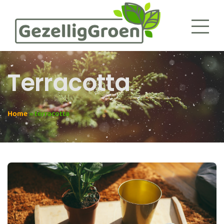
Terracotta
Home
»
terracotta