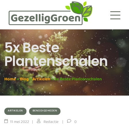
5x Beste
Plantenschalen
Home
»
Blog
»
Artikelen
»
5x Beste Plantenschalen
ARTIKELEN
BENODIGDHEDEN
11 mei 2022
Redactie
0