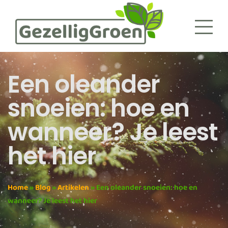
Een oleander
snoeien: hoe en
wanneer? Je leest
het hier
Home
»
Blog
»
Artikelen
»
Een oleander snoeien: hoe en
wanneer? Je leest het hier