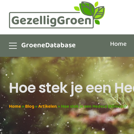
Home
GroeneDatabase
Hoe stek je een H
Home
»
Blog
»
Artikelen
»
Hoe stek je een Hedera (Klimop)?