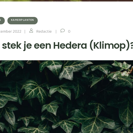
N
KAMERPLANTEN
tember 2022
Redactie
0
 stek je een Hedera (Klimop)