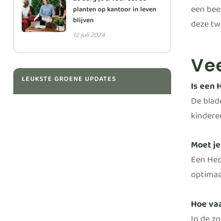
Zo zorg je ervoor dat de
een bee
planten op kantoor in leven
blijven
deze tw
12 juli 2024
Ve
LEUKSTE GROENE UPDATES
Is een 
De blade
kinderen
Moet je
Een Hed
optimaa
Hoe va