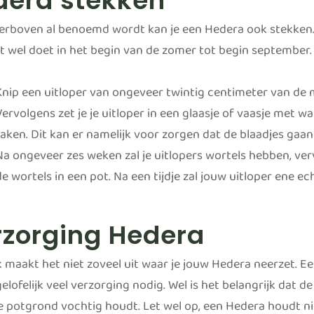
dera stekken
ierboven al benoemd wordt kan je een Hedera ook stekken.
dit wel doet in het begin van de zomer tot begin september
Knip een uitloper van ongeveer twintig centimeter van de mo
Vervolgens zet je je uitloper in een glaasje of vaasje met wa
raken. Dit kan er namelijk voor zorgen dat de blaadjes gaan r
Na ongeveer zes weken zal je uitlopers wortels hebben, verv
de wortels in een pot. Na een tijdje zal jouw uitloper ene 
rzorging Hedera
jk maakt het niet zoveel uit waar je jouw Hedera neerzet. 
elofelijk veel verzorging nodig. Wel is het belangrijk dat d
e potgrond vochtig houdt. Let wel op, een Hedera houdt nie