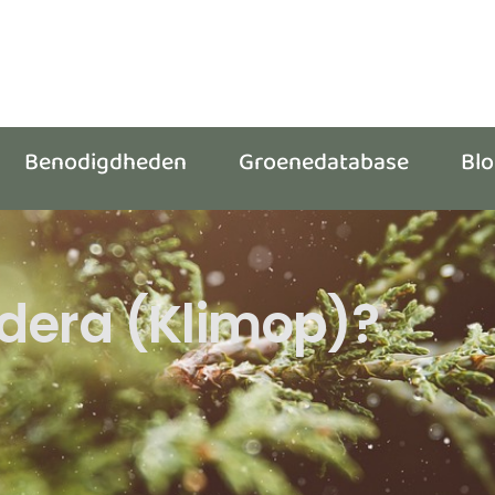
Benodigdheden
Groenedatabase
Bl
edera (Klimop)?