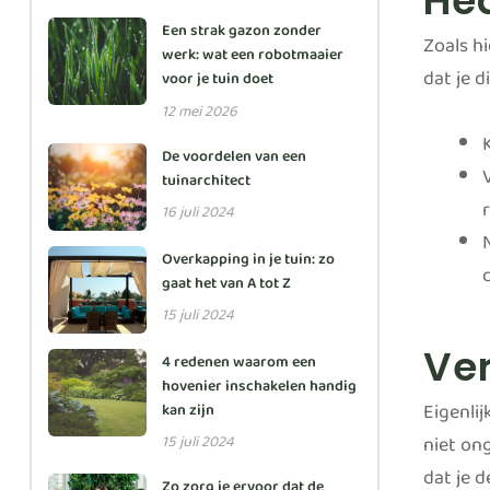
He
Een strak gazon zonder
Zoals h
werk: wat een robotmaaier
dat je 
voor je tuin doet
12 mei 2026
De voordelen van een
tuinarchitect
16 juli 2024
Overkapping in je tuin: zo
gaat het van A tot Z
15 juli 2024
Ve
4 redenen waarom een
hovenier inschakelen handig
Eigenli
kan zijn
niet ong
15 juli 2024
dat je d