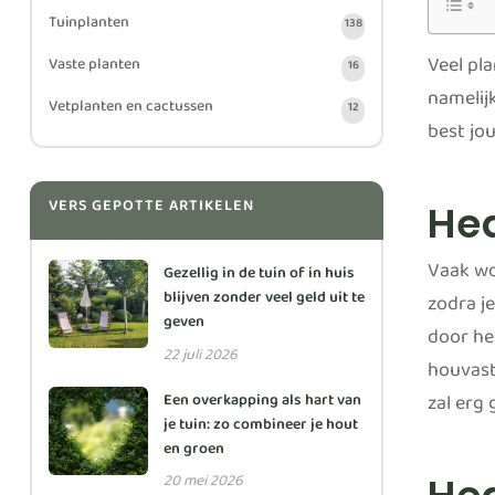
Tuinplanten
138
Veel pl
Vaste planten
16
namelij
Vetplanten en cactussen
12
best jo
VERS GEPOTTE ARTIKELEN
He
Vaak wo
Gezellig in de tuin of in huis
blijven zonder veel geld uit te
zodra j
geven
door he
22 juli 2026
houvast
zal erg
Een overkapping als hart van
je tuin: zo combineer je hout
en groen
20 mei 2026