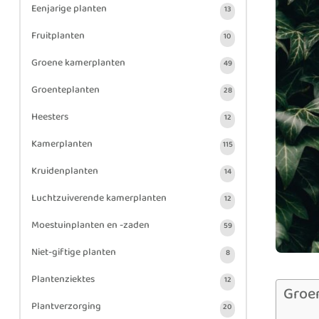
Eenjarige planten
13
Fruitplanten
10
Groene kamerplanten
49
Groenteplanten
28
Heesters
12
Kamerplanten
115
Kruidenplanten
14
Luchtzuiverende kamerplanten
12
Moestuinplanten en -zaden
59
Niet-giftige planten
8
Plantenziektes
12
Groe
Plantverzorging
20