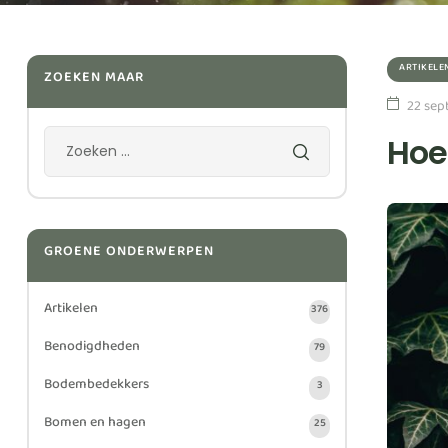
ARTIKELE
ZOEKEN MAAR
22 sep
Hoe
GROENE ONDERWERPEN
Artikelen
376
Benodigdheden
79
Bodembedekkers
3
Bomen en hagen
25