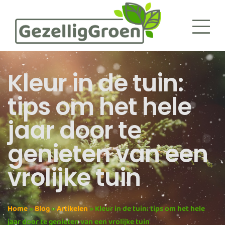
Kleur in de tuin:
tips om het hele
jaar door te
genieten van een
vrolijke tuin
Home
»
Blog
»
Artikelen
»
Kleur in de tuin: tips om het hele
jaar door te genieten van een vrolijke tuin