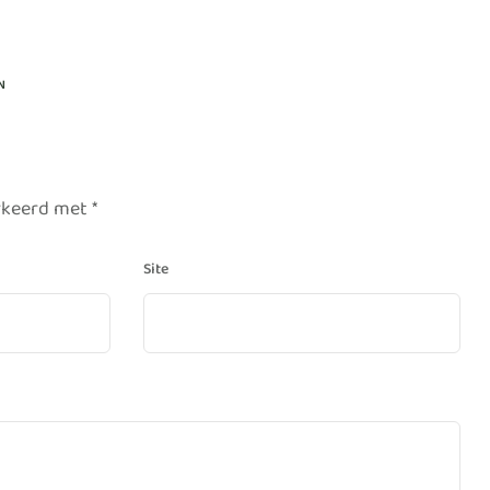
N
arkeerd met
*
Site