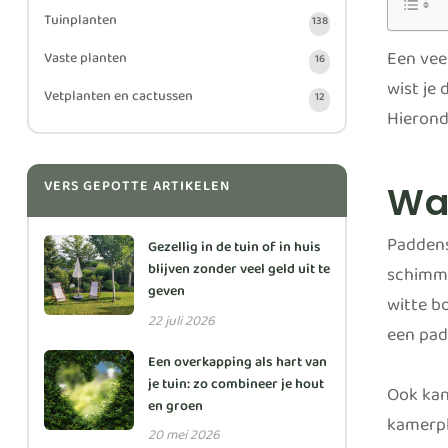
Tuinplanten
138
Een vee
Vaste planten
16
wist je 
Vetplanten en cactussen
12
Hierond
VERS GEPOTTE ARTIKELEN
Wa
Paddens
Gezellig in de tuin of in huis
blijven zonder veel geld uit te
schimme
geven
witte b
22 juli 2026
een pad
Een overkapping als hart van
je tuin: zo combineer je hout
Ook kan
en groen
kamerpl
20 mei 2026