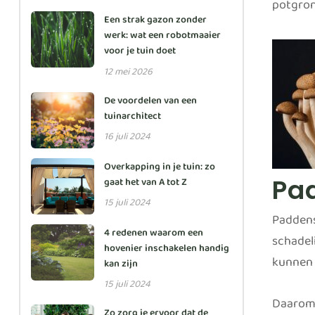
potgro
Een strak gazon zonder
werk: wat een robotmaaier
voor je tuin doet
12 mei 2026
De voordelen van een
tuinarchitect
16 juli 2024
Overkapping in je tuin: zo
Pad
gaat het van A tot Z
15 juli 2024
Paddenst
4 redenen waarom een
schadeli
hovenier inschakelen handig
kunnen 
kan zijn
15 juli 2024
Daarom 