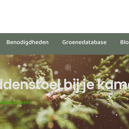
Benodigdheden
Groenedatabase
Bl
denstoel bij je kam
merplant groeit?