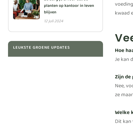
Zo zorg je ervoor dat de
voeding
planten op kantoor in leven
kwaad e
blijven
12 juli 2024
Ve
LEUKSTE GROENE UPDATES
Hoe haa
Je kan 
Zijn de
Nee, vo
ze maar
Welke 
Dit kan 