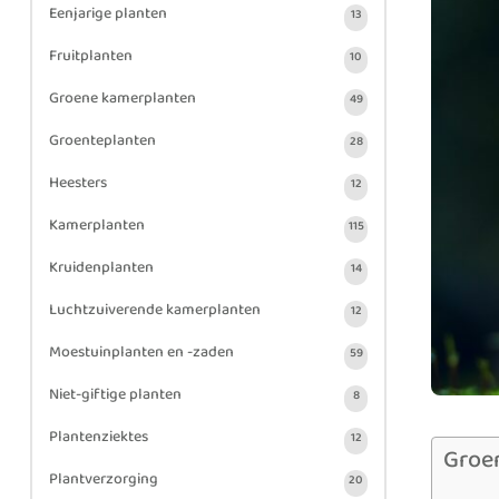
Eenjarige planten
13
Fruitplanten
10
Groene kamerplanten
49
Groenteplanten
28
Heesters
12
Kamerplanten
115
Kruidenplanten
14
Luchtzuiverende kamerplanten
12
Moestuinplanten en -zaden
59
Niet-giftige planten
8
Plantenziektes
12
Groe
Plantverzorging
20