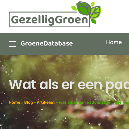
Home
GroeneDatabase
Wat als er een pad
Home
»
Blog
»
Artikelen
»
Wat als er een paddenstoel bij je ka