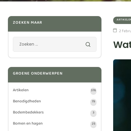
ARTIKELE
ZOEKEN MAAR
2 febr
Wat
GROENE ONDERWERPEN
Artikelen
376
Benodigdheden
79
Bodembedekkers
3
Bomen en hagen
25