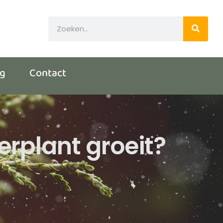
og
Contact
erplant groeit?