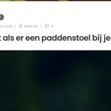
N
uari 2023
Redactie
0
 als er een paddenstoel bij j