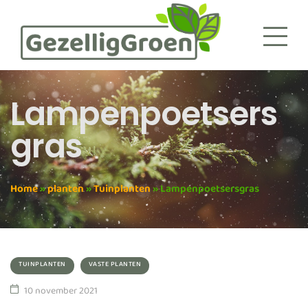
Lampenpoetsers
Gras
Home
»
planten
»
Tuinplanten
»
Lampenpoetsersgras
TUINPLANTEN
VASTE PLANTEN
10 november 2021