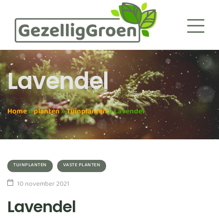
Lavendel
Home
»
planten
»
Tuinplanten
»
Lavendel
TUINPLANTEN
VASTE PLANTEN
10 november 2021
Lavendel