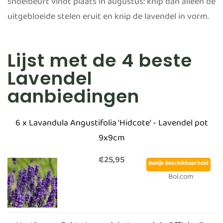
snoeibeurt vindt plaats in augustus: knip dan alleen de
uitgebloeide stelen eruit en knip de lavendel in vorm.
Lijst met de 4 beste
Lavendel
aanbiedingen
6 x Lavandula Angustifolia 'Hidcote' - Lavendel pot
9x9cm
€25,95
Bekijk Beschikbaarheid
Bol.com