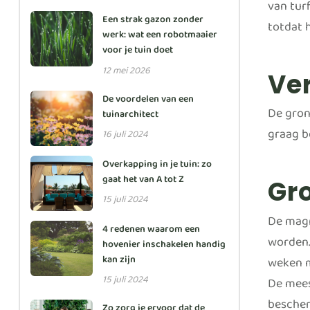
van tur
Een strak gazon zonder
totdat 
werk: wat een robotmaaier
voor je tuin doet
12 mei 2026
Ve
De voordelen van een
De gron
tuinarchitect
graag b
16 juli 2024
Overkapping in je tuin: zo
gaat het van A tot Z
Gro
15 juli 2024
De magn
4 redenen waarom een
worden.
hovenier inschakelen handig
kan zijn
weken m
15 juli 2024
De mees
besche