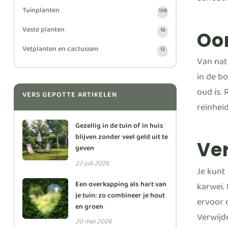
aandach
Tuinplanten
138
Vaste planten
16
Oo
Vetplanten en cactussen
12
Van nat
in de b
oud is.
VERS GEPOTTE ARTIKELEN
reinheid
Gezellig in de tuin of in huis
blijven zonder veel geld uit te
Ve
geven
22 juli 2026
Je kunt
Een overkapping als hart van
karwei.
je tuin: zo combineer je hout
ervoor d
en groen
Verwijd
20 mei 2026