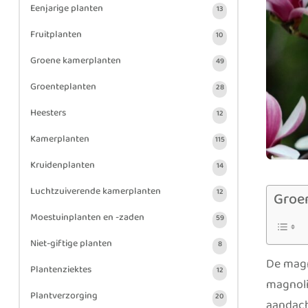
Eenjarige planten
13
Fruitplanten
10
Groene kamerplanten
49
Groenteplanten
28
Heesters
12
Kamerplanten
115
Kruidenplanten
14
Luchtzuiverende kamerplanten
12
Groe
Moestuinplanten en -zaden
59
Niet-giftige planten
8
De magn
Plantenziektes
12
magnolia
Plantverzorging
20