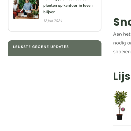
Zo zorg je ervoor dat de
planten op kantoor in leven
blijven
Sn
12 juli 2024
Aan het 
nodig om
LEUKSTE GROENE UPDATES
snoeien
Lij