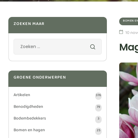
BOMEN E
ZOEKEN MAAR
10 nov
Mag
GROENE ONDERWERPEN
Artikelen
376
Benodigdheden
79
Bodembedekkers
3
Bomen en hagen
25