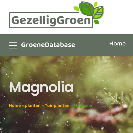
Home
GroeneDatabase
Magnolia
Home
»
planten
»
Tuinplanten
»
Magnolia