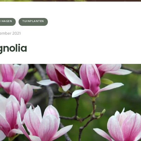
N HAGEN
TUINPLANTEN
ember 2021
nolia