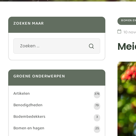
BOMEN E
ZOEKEN MAAR
10 nov
Mei
GROENE ONDERWERPEN
Artikelen
376
Benodigdheden
79
Bodembedekkers
3
Bomen en hagen
25