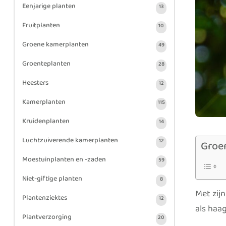
Eenjarige planten
13
Fruitplanten
10
Groene kamerplanten
49
Groenteplanten
28
Heesters
12
Kamerplanten
115
Kruidenplanten
14
Luchtzuiverende kamerplanten
12
Groe
Moestuinplanten en -zaden
59
Niet-giftige planten
8
Met zij
Plantenziektes
12
als haa
Plantverzorging
20