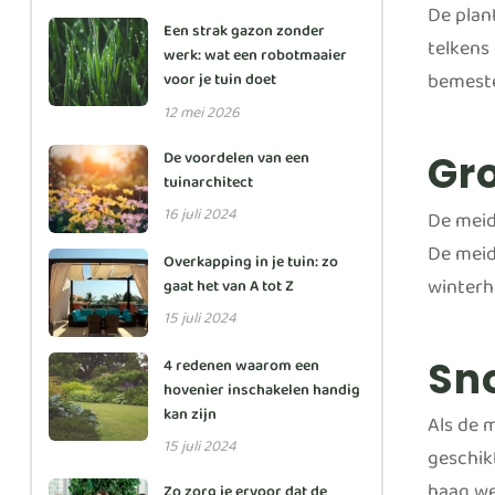
De plan
Een strak gazon zonder
telkens
werk: wat een robotmaaier
bemeste
voor je tuin doet
12 mei 2026
De voordelen van een
Gro
tuinarchitect
16 juli 2024
De meid
De meid
Overkapping in je tuin: zo
winterh
gaat het van A tot Z
15 juli 2024
Sn
4 redenen waarom een
hovenier inschakelen handig
kan zijn
Als de m
15 juli 2024
geschik