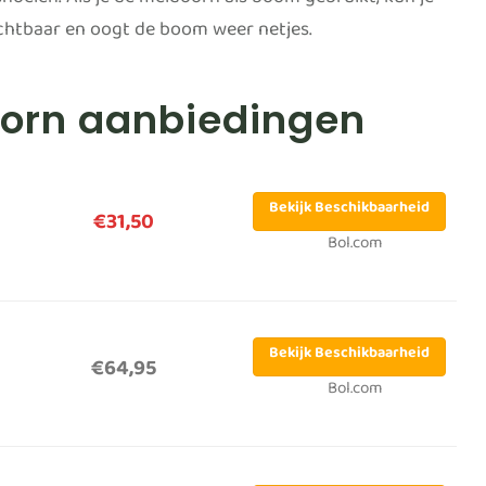
noeien. Als je de meidoorn als boom gebruikt, kun je
zichtbaar en oogt de boom weer netjes.
doorn aanbiedingen
Bekijk Beschikbaarheid
€31,50
Bol.com
Bekijk Beschikbaarheid
€64,95
Bol.com