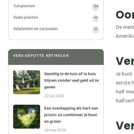
Tuinplanten
138
Oo
Vaste planten
16
De meid
Vetplanten en cactussen
12
Amerika
VERS GEPOTTE ARTIKELEN
Ve
Je kunt
Gezellig in de tuin of in huis
blijven zonder veel geld uit te
eerste 
geven
half me
22 juli 2026
halfver
Een overkapping als hart van
je tuin: zo combineer je hout
en groen
Ve
20 mei 2026