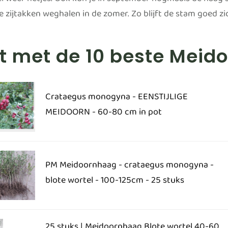
l weer netjes. Ook kun je in september nogmaals de haag s
de zijtakken weghalen in de zomer. Zo blijft de stam goed 
st met de 10 beste Mei
Crataegus monogyna - EENSTIJLIGE
MEIDOORN - 60-80 cm in pot
PM Meidoornhaag - crataegus monogyna -
blote wortel - 100-125cm - 25 stuks