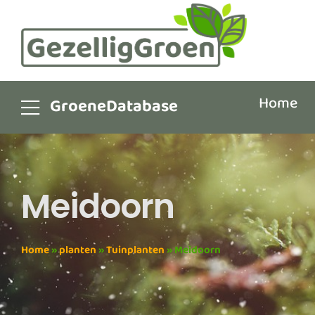
Home
GroeneDatabase
Meidoorn
Home
»
planten
»
Tuinplanten
»
Meidoorn