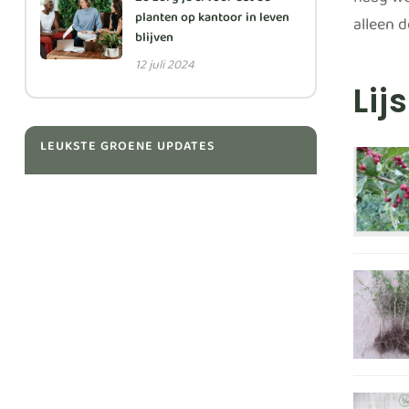
haag we
Zo zorg je ervoor dat de
planten op kantoor in leven
alleen 
blijven
12 juli 2024
Lij
LEUKSTE GROENE UPDATES