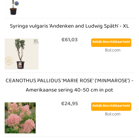
Syringa vulgaris 'Andenken and Ludwig Späth' - XL
€61,03
Bekijk Beschikbaarheid
Bol.com
CEANOTHUS PALLIDUS 'MARIE ROSE' ('MINMAROSE') -
Amerikaanse sering 40-50 cm in pot
€24,95
Bekijk Beschikbaarheid
Bol.com