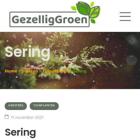
Sering
Home
»
planten
»
Tuinplanten
»
Sering
HEESTERS
TUINPLANTEN
11 november 2021
Sering