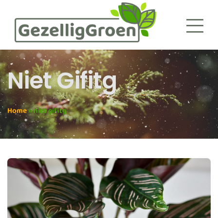
Niet Gifitg
Home
»
niet gifitg